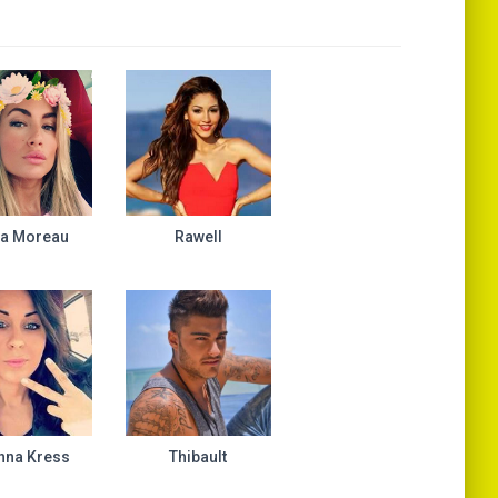
la Moreau
Rawell
nna Kress
Thibault