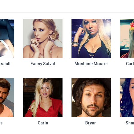
sault
Fanny Salvat
Montaine Mouret
Car
as
Carla
Bryan
Sha