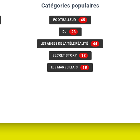
Catégories populaires
45
FOOTBALLEUR
23
DJ
44
LES ANGES DE LA TÉLÉ RÉALITÉ
13
SECRET STORY
18
LES MARSEILLAIS