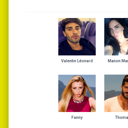
Valentin Léonard
Manon Mar
Fanny
Thom