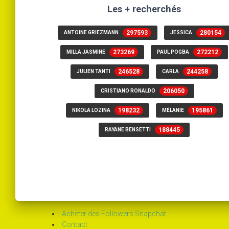
Les + recherchés
297593
280154
ANTOINE GRIEZMANN
JESSICA
273269
272212
MILLA JASMINE
PAUL POGBA
246528
244258
JULIEN TANTI
CARLA
206050
CRISTIANO RONALDO
198232
195861
NIKOLA LOZINA
MÉLANIE
188445
RAYANE BENSETTI
Acheter des Followers Snapchat
Contact