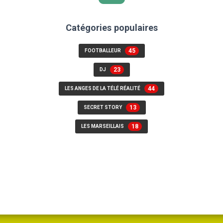
Catégories populaires
45
FOOTBALLEUR
23
DJ
44
LES ANGES DE LA TÉLÉ RÉALITÉ
13
SECRET STORY
18
LES MARSEILLAIS