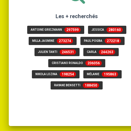
Les + recherchés
297599
280160
ANTOINE GRIEZMANN
JESSICA
273274
272218
MILLA JASMINE
PAUL POGBA
246531
244263
JULIEN TANTI
CARLA
206056
CRISTIANO RONALDO
198254
195863
NIKOLA LOZINA
MÉLANIE
188450
RAYANE BENSETTI