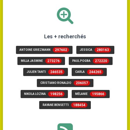
Les + recherchés
297602
280163
ANTOINE GRIEZMANN
JESSICA
273276
272220
MILLA JASMINE
PAUL POGBA
246535
244265
JULIEN TANTI
CARLA
206057
CRISTIANO RONALDO
198256
195866
NIKOLA LOZINA
MÉLANIE
188454
RAYANE BENSETTI