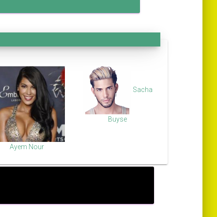
Sacha
Buyse
Ayem Nour