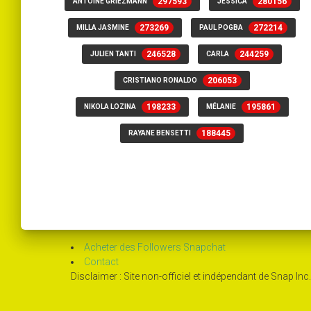
297593
280156
ANTOINE GRIEZMANN
JESSICA
273269
272214
MILLA JASMINE
PAUL POGBA
246528
244259
JULIEN TANTI
CARLA
206053
CRISTIANO RONALDO
198233
195861
NIKOLA LOZINA
MÉLANIE
188445
RAYANE BENSETTI
Acheter des Followers Snapchat
Contact
Disclaimer : Site non-officiel et indépendant de Snap In