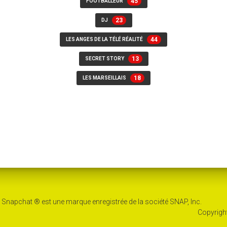
45
FOOTBALLEUR
23
DJ
44
LES ANGES DE LA TÉLÉ RÉALITÉ
13
SECRET STORY
18
LES MARSEILLAIS
c. Snapchat ® est une marque enregistrée de la société SNAP, Inc.
Copyright