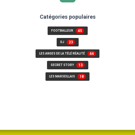
Catégories populaires
45
FOOTBALLEUR
23
DJ
44
LES ANGES DE LA TÉLÉ RÉALITÉ
13
SECRET STORY
18
LES MARSEILLAIS