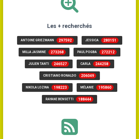
Les + recherchés
297592
280151
ANTOINE GRIEZMANN
JESSICA
273268
272212
MILLA JASMINE
PAUL POGBA
246527
244258
JULIEN TANTI
CARLA
206049
CRISTIANO RONALDO
198223
195860
NIKOLA LOZINA
MÉLANIE
188444
RAYANE BENSETTI