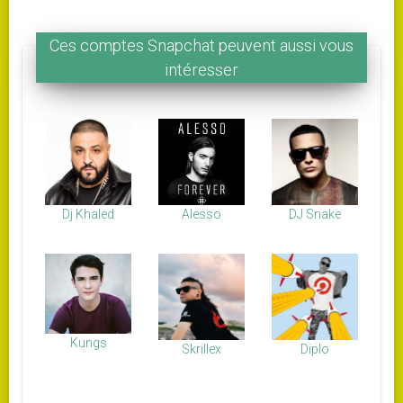
Ces comptes Snapchat peuvent aussi vous
intéresser
Alesso
Dj Khaled
DJ Snake
Kungs
Skrillex
Diplo