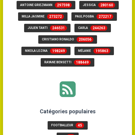
297598
280160
ANTOINE GRIEZMANN
JESSICA
273272
272217
MILLA JASMINE
PAUL POGBA
246531
244263
JULIEN TANTI
CARLA
206056
CRISTIANO RONALDO
198249
195863
NIKOLA LOZINA
MÉLANIE
188449
RAYANE BENSETTI
Catégories populaires
45
FOOTBALLEUR