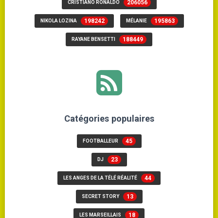
206056
CRISTIANO RONALDO
198242
195863
NIKOLA LOZINA
MÉLANIE
188449
RAYANE BENSETTI
Catégories populaires
45
FOOTBALLEUR
23
DJ
44
LES ANGES DE LA TÉLÉ RÉALITÉ
13
SECRET STORY
18
LES MARSEILLAIS