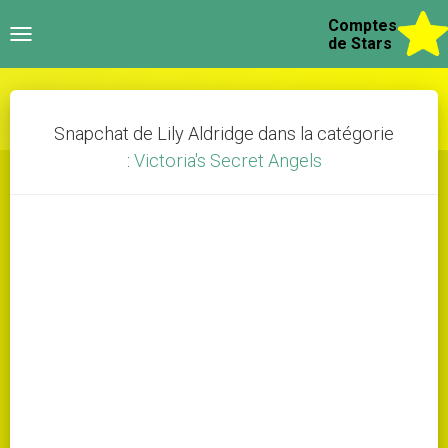
Comptes
Toggle
de Stars
navigation
Snapchat de Lily Aldridge dans la catégorie
:
Victoria's Secret Angels