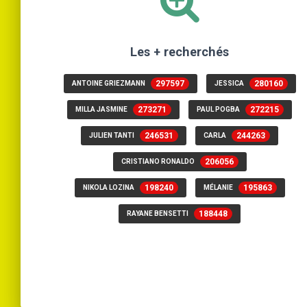
Les + recherchés
297597
280160
ANTOINE GRIEZMANN
JESSICA
273271
272215
MILLA JASMINE
PAUL POGBA
246531
244263
JULIEN TANTI
CARLA
206056
CRISTIANO RONALDO
198240
195863
NIKOLA LOZINA
MÉLANIE
188448
RAYANE BENSETTI