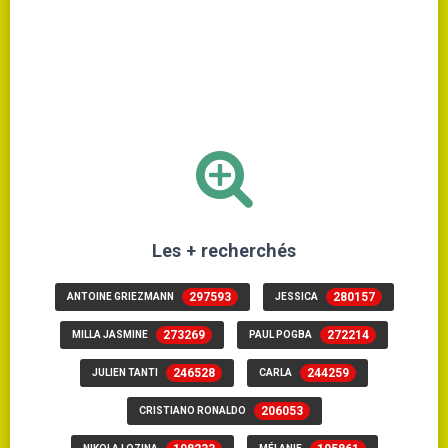
Les + recherchés
297593
280157
ANTOINE GRIEZMANN
JESSICA
273269
272214
MILLA JASMINE
PAUL POGBA
246528
244259
JULIEN TANTI
CARLA
206053
CRISTIANO RONALDO