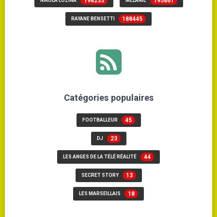
198233
195861
NIKOLA LOZINA
MÉLANIE
188445
RAYANE BENSETTI
Catégories populaires
45
FOOTBALLEUR
23
DJ
44
LES ANGES DE LA TÉLÉ RÉALITÉ
13
SECRET STORY
18
LES MARSEILLAIS