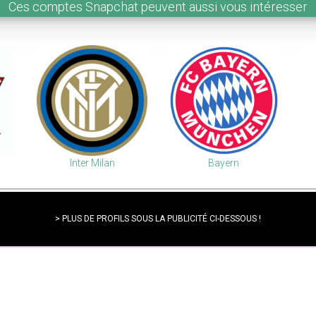
Ces comptes Snapchat peuvent aussi vous intéresser
Inter Milan
Bayern
> PLUS DE PROFILS SOUS LA PUBLICITÉ CI-DESSOUS !