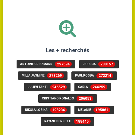
Les + recherchés
297594
280157
ANTOINE GRIEZMANN
JESSICA
273269
272214
MILLA JASMINE
PAUL POGBA
246529
244259
JULIEN TANTI
CARLA
206053
CRISTIANO RONALDO
198234
195861
NIKOLA LOZINA
MÉLANIE
188445
RAYANE BENSETTI