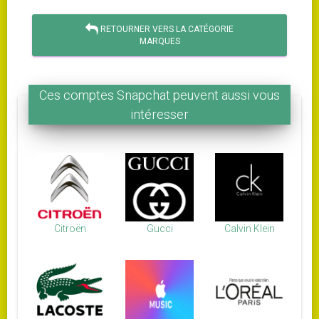
RETOURNER VERS LA CATÉGORIE
MARQUES
Ces comptes Snapchat peuvent aussi vous
intéresser
Citroën
Gucci
Calvin Klein