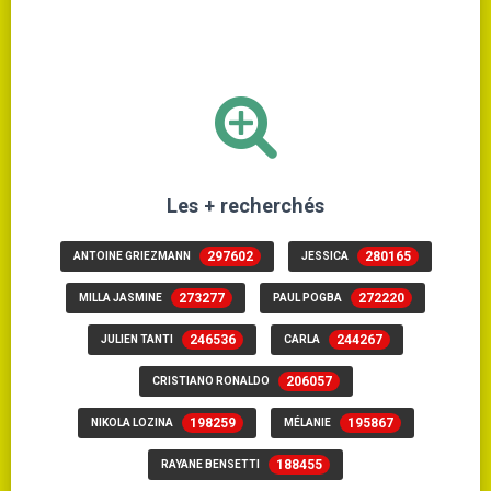
Les + recherchés
297602
280165
ANTOINE GRIEZMANN
JESSICA
273277
272220
MILLA JASMINE
PAUL POGBA
246536
244267
JULIEN TANTI
CARLA
206057
CRISTIANO RONALDO
198259
195867
NIKOLA LOZINA
MÉLANIE
188455
RAYANE BENSETTI