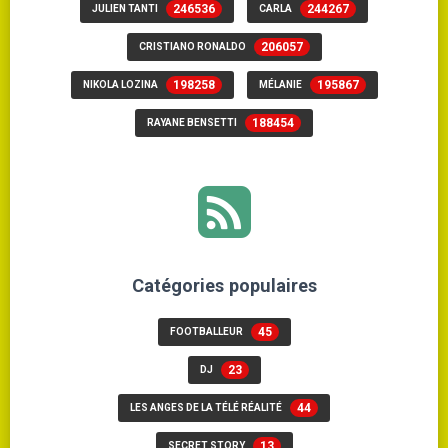
246536
244267
JULIEN TANTI
CARLA
206057
CRISTIANO RONALDO
198258
195867
NIKOLA LOZINA
MÉLANIE
188454
RAYANE BENSETTI
Catégories populaires
45
FOOTBALLEUR
23
DJ
44
LES ANGES DE LA TÉLÉ RÉALITÉ
13
SECRET STORY