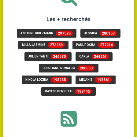
Les + recherchés
297595
280157
ANTOINE GRIEZMANN
JESSICA
273269
272214
MILLA JASMINE
PAUL POGBA
246530
244261
JULIEN TANTI
CARLA
206053
CRISTIANO RONALDO
198235
195861
NIKOLA LOZINA
MÉLANIE
188445
RAYANE BENSETTI