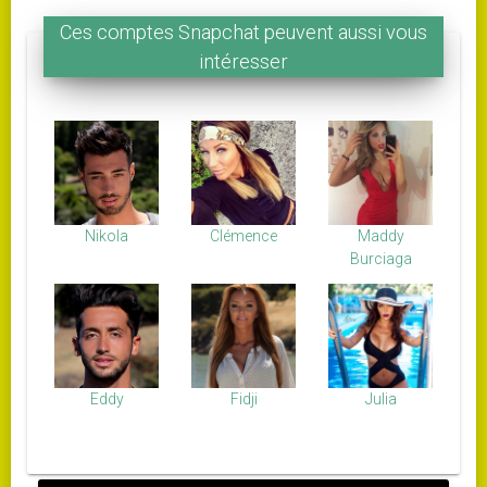
Ces comptes Snapchat peuvent aussi vous
intéresser
Nikola
Clémence
Maddy
Burciaga
Eddy
Fidji
Julia