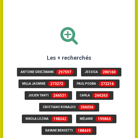
Les + recherchés
297597
280160
ANTOINE GRIEZMANN
JESSICA
273272
272216
MILLA JASMINE
PAUL POGBA
246531
244263
JULIEN TANTI
CARLA
206056
CRISTIANO RONALDO
198242
195863
NIKOLA LOZINA
MÉLANIE
188449
RAYANE BENSETTI