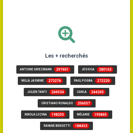
Les + recherchés
297601
280163
ANTOINE GRIEZMANN
JESSICA
273276
272220
MILLA JASMINE
PAUL POGBA
246534
244265
JULIEN TANTI
CARLA
206057
CRISTIANO RONALDO
198255
195865
NIKOLA LOZINA
MÉLANIE
188453
RAYANE BENSETTI