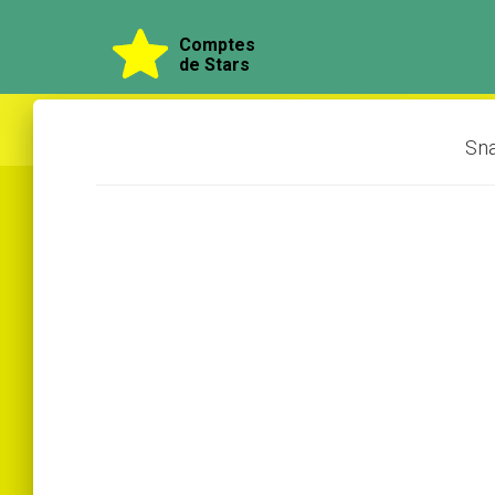
Comptes
de Stars
Sna