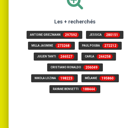
Les + recherchés
297592
280151
ANTOINE GRIEZMANN
JESSICA
273268
272212
MILLA JASMINE
PAUL POGBA
246527
244258
JULIEN TANTI
CARLA
206049
CRISTIANO RONALDO
198223
195860
NIKOLA LOZINA
MÉLANIE
188444
RAYANE BENSETTI