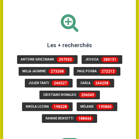
Les + recherchés
297592
280151
ANTOINE GRIEZMANN
JESSICA
273268
272212
MILLA JASMINE
PAUL POGBA
246527
244258
JULIEN TANTI
CARLA
206049
CRISTIANO RONALDO
198228
195860
NIKOLA LOZINA
MÉLANIE
188444
RAYANE BENSETTI