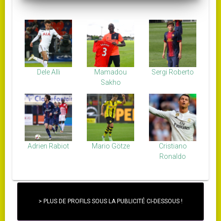
Dele Alli
Mamadou
Sergi Roberto
Sakho
Adrien Rabiot
Mario Götze
Cristiano
Ronaldo
> PLUS DE PROFILS SOUS LA PUBLICITÉ CI-DESSOUS !