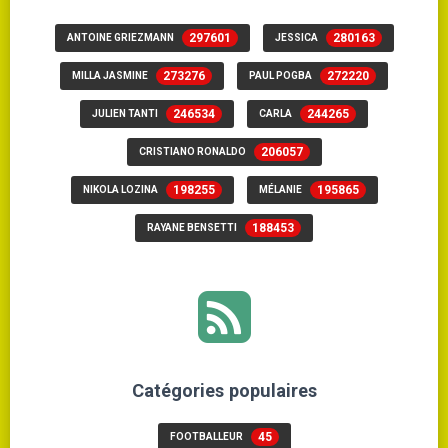
297601
280163
ANTOINE GRIEZMANN
JESSICA
273276
272220
MILLA JASMINE
PAUL POGBA
246534
244265
JULIEN TANTI
CARLA
206057
CRISTIANO RONALDO
198255
195865
NIKOLA LOZINA
MÉLANIE
188453
RAYANE BENSETTI
Catégories populaires
45
FOOTBALLEUR