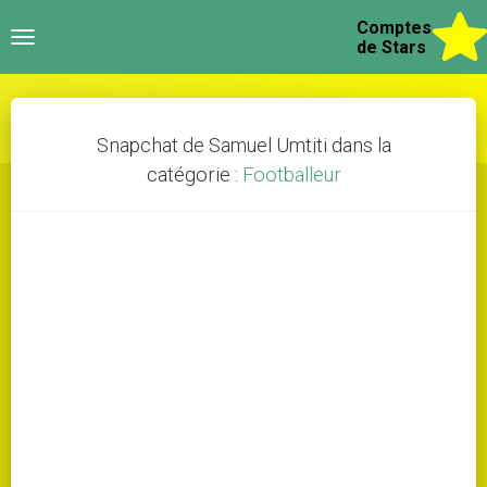
Comptes
Toggle
de Stars
navigation
Snapchat de Samuel Umtiti dans la
catégorie :
Footballeur