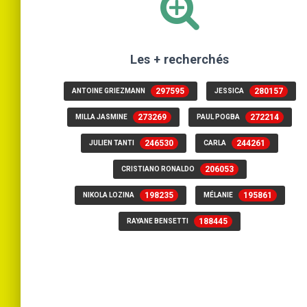
Les + recherchés
297595
280157
ANTOINE GRIEZMANN
JESSICA
273269
272214
MILLA JASMINE
PAUL POGBA
246530
244261
JULIEN TANTI
CARLA
206053
CRISTIANO RONALDO
198235
195861
NIKOLA LOZINA
MÉLANIE
188445
RAYANE BENSETTI