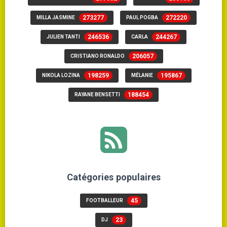
273277
272220
MILLA JASMINE
PAUL POGBA
246536
244267
JULIEN TANTI
CARLA
206057
CRISTIANO RONALDO
198259
195867
NIKOLA LOZINA
MÉLANIE
188454
RAYANE BENSETTI
Catégories populaires
45
FOOTBALLEUR
23
DJ