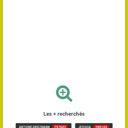
Les + recherchés
297602
280165
ANTOINE GRIEZMANN
JESSICA