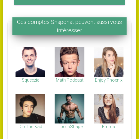
Ces comptes Snapchat peuvent aussi vous
intéresser
Squeezie
Math Podcast
Enjoy Phoenix
Dimitris Kad
Tibo InShape
Emma