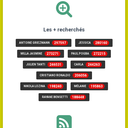
Les + recherchés
297597
280160
ANTOINE GRIEZMANN
JESSICA
273271
272215
MILLA JASMINE
PAUL POGBA
246531
244263
JULIEN TANTI
CARLA
206056
CRISTIANO RONALDO
198240
195863
NIKOLA LOZINA
MÉLANIE
188448
RAYANE BENSETTI